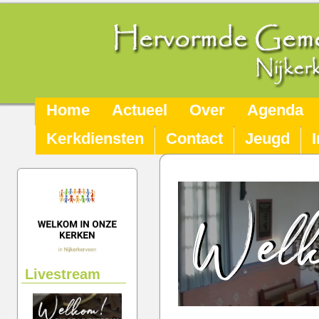
Home
Actueel
Over
Agenda
Kerkdiensten
Contact
Jeugd
Livestream