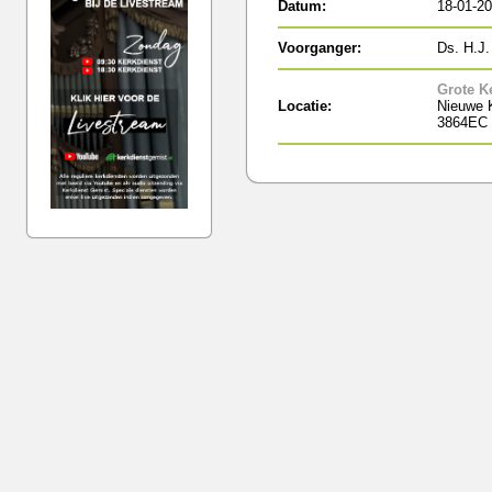
Datum:
18-01-2
Voorganger:
Ds. H.J
Grote K
Locatie:
Nieuwe K
3864EC 