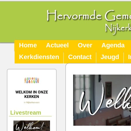
Home
Actueel
Over
Agenda
Kerkdiensten
Contact
Jeugd
Livestream