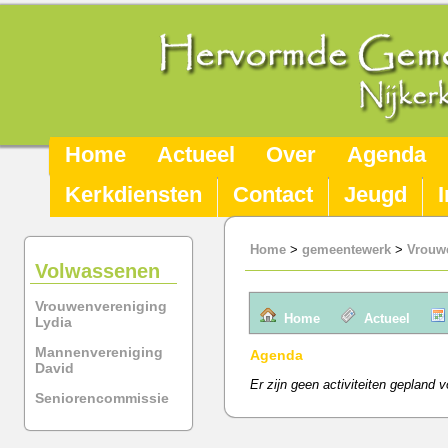
Home
Actueel
Over
Agenda
Kerkdiensten
Contact
Jeugd
Home
>
gemeentewerk
>
Vrouw
Volwassenen
Vrouwenvereniging
Home
Actueel
Lydia
Mannenvereniging
Agenda
David
Er zijn geen activiteiten gepland 
Seniorencommissie