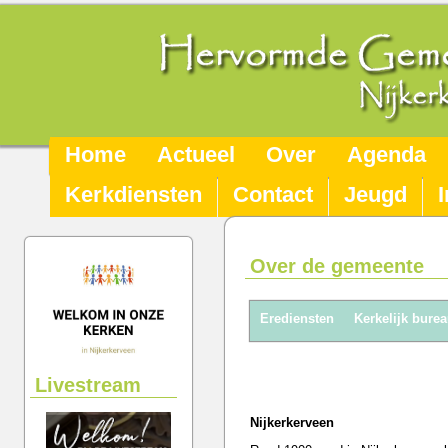
Home
Actueel
Over
Agenda
Kerkdiensten
Contact
Jeugd
Over de gemeente
Erediensten
Kerkelijk bure
Erfstellingen/ legaten
ANBI
Livestream
Nijkerkerveen