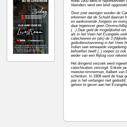
Rond 1900 werd in Nijkerkerveen l
Veenders werd een brief opgesteld
'Door zeer weinigen worden de Cat
erkennen dat de Schuld daarvan h
en aankomende Jongens en meisjes
daar tegenover geen Onverschill
(...) Daar geld de mogelijkehid om
als in het Veen het Evangelie ver
catecheeren en (als) de 3 (Nijker
godsdienstoevening in het Veen hie
Indien uwe eerwaarde vergadering
behoeften heeft (..) roepen zij ook 
weder van een Rijtuig voor rekeni
Het dringend verzoek werd ingewil
catechisaties verzorgd. Enkele ja
meester-timmerman, Aalbert van Di
schenken. In 1908 werd de fraai 
jaar is het verlangen niet gedoo
gehoor te geven aan het Evangelie