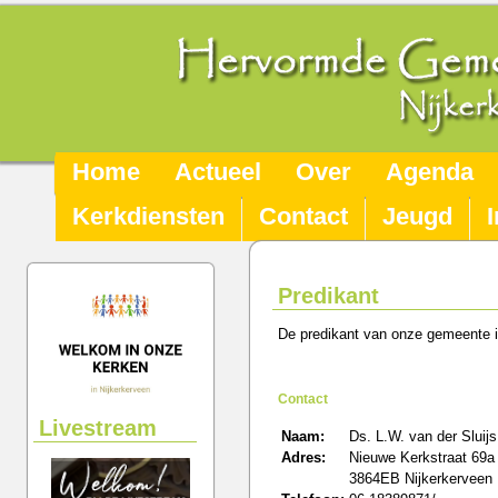
Home
Actueel
Over
Agenda
Kerkdiensten
Contact
Jeugd
Predikant
De predikant van onze gemeente 
Contact
Livestream
Naam:
Ds. L.W. van der Sluijs
Adres:
Nieuwe Kerkstraat 69a
3864EB Nijkerkerveen