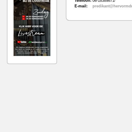
Telefoon:
06-18389871/
E-mail:
predikant@hervormdn